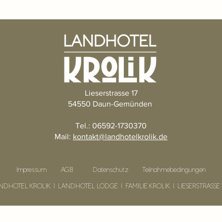
Lieserstrasse 17
54550 Daun-Gemünden
Tel.: 06592-1730370
Mail:
kontakt@landhotelkrolik.de
Impressum
AGB
Datenschutz
Teilnahme
bedingungen
LANDHOTEL KROLIK I LANDHOTEL LODGE I FAMILIE KROLIK I LIESERSTRASSE 